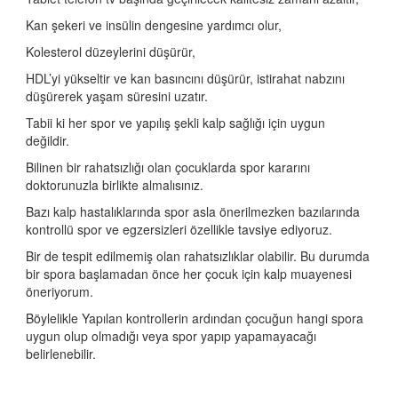
Kan şekeri ve insülin dengesine yardımcı olur,
Çocuklarda Senkop - Bayılma Neden Olur?
Kolesterol düzeylerini düşürür,
Spor ve Kalp
HDL’yi yükseltir ve kan basıncını düşürür, istirahat nabzını
Sporun Çocuklar Üzerindeki Etkileri
düşürerek yaşam süresini uzatır.
Çocuklarda Ani Spor Ölümü
Tabii ki her spor ve yapılış şekli kalp sağlığı için uygun
değildir.
Çocuğunuz Hangi Sporu Yapamaz?
Bilinen bir rahatsızlığı olan çocuklarda spor kararını
Hangi Kalp Hastalıklarında Ağır Sporlar Yapılamaz?
doktorunuzla birlikte almalısınız.
Bazı kalp hastalıklarında spor asla önerilmezken bazılarında
kontrollü spor ve egzersizleri özellikle tavsiye ediyoruz.
Bir de tespit edilmemiş olan rahatsızlıklar olabilir. Bu durumda
bir spora başlamadan önce her çocuk için kalp muayenesi
öneriyorum.
Böylelikle Yapılan kontrollerin ardından çocuğun hangi spora
uygun olup olmadığı veya spor yapıp yapamayacağı
belirlenebilir.