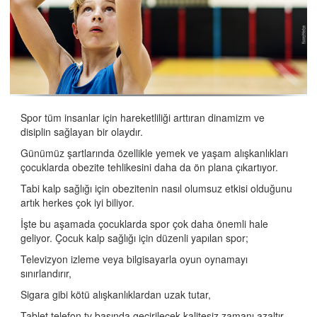
Çocuklarda Çarpıntı Neden Olur?
Çocuklarda Korona Virüs İçin Riskli Kalp Hastalıkları
Hangileridir?
Çocuklarda VSD Ne Zaman Tedavi Edilmeli?
Çocuklarda PDA Ne Zaman Tedavi edilmeli?
Spor tüm insanlar için hareketliliği arttıran dinamizm ve
Çocuklarda ASD Ne Zamana Tedavi Edilmeli?
disiplin sağlayan bir olaydır.
Kalp Hastalığı Olan Çocuklarda Synagis Aşısı
Günümüz şartlarında özellikle yemek ve yaşam alışkanlıkları
çocuklarda obezite tehlikesini daha da ön plana çıkartıyor.
Hangi Gebelere Fetal Ekokardiyografi Yapılmalıdır?
Tabi kalp sağlığı için obezitenin nasıl olumsuz etkisi olduğunu
Kalp Hastalığı Olan Çocuklarda Pnömokok Aşısı
artık herkes çok iyi biliyor.
Gerekli midir?
İşte bu aşamada çocuklarda spor çok daha önemli hale
geliyor. Çocuk kalp sağlığı için düzenli yapılan spor;
Kalp Hastalığı Olan Çocuklarda Grip Aşısı
Televizyon izleme veya bilgisayarla oyun oynamayı
Kalp Hastalığı Olan Çocuklarda Beslenme
sınırlandırır,
Çocuklarda Hipertansiyon Neden Olur?
Sigara gibi kötü alışkanlıklardan uzak tutar,
Çocuklarda Göğüs Ağrısı Neden Olur?
Tablet telefon tv başında geçirilecek kalitesiz zamanı azaltır,