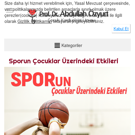
Size daha iyi hizmet verebilmek için, Yasal Mevzuat çerçevesinde,
veri politikalarımızda belirtilen amaçlarla sınırlı olmak üzere
çerezler(cookies) kullanıyoruz. Detaylı bilgi ve izin iptali ile ilgili
olarak
Gizlilik Politikamızı
tıklayarak inceleyebilirsiniz.
Kabul Et
KATEGORİLER
Kategoriler
Çocuklar Meyve Sebzeyi Nasıl Tüketmeli?
Sporun Çocuklar Üzerindeki Etkileri
Kırmızı Et Dost mu? Düşman mı?
Beta Boğaz Enfeksiyonu
Çocuklarda Kalp Romatizması Neden Olur?
Çocuklarda Eklem ve Bacak Ağrıları Neden Olur?
Çocuklarda Göğüs Ağrısı Ne Zaman Önemlidir?
Çocuklarda Göğüs Ağrısı Neden Olur?
Çocuklarda Çarpıntı Ne Zaman Önemlidir?