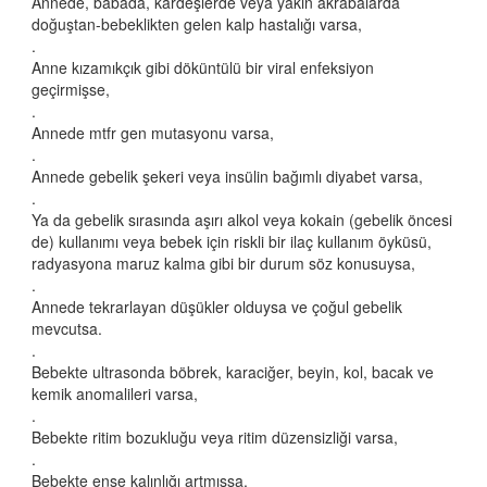
Annede, babada, kardeşlerde veya yakın akrabalarda
doğuştan-bebeklikten gelen kalp hastalığı varsa,
Çocuklarda Senkop - Bayılma Neden Olur?
.
Anne kızamıkçık gibi döküntülü bir viral enfeksiyon
Spor ve Kalp
geçirmişse,
Sporun Çocuklar Üzerindeki Etkileri
.
Annede mtfr gen mutasyonu varsa,
Çocuklarda Ani Spor Ölümü
.
Annede gebelik şekeri veya insülin bağımlı diyabet varsa,
Çocuğunuz Hangi Sporu Yapamaz?
.
Ya da gebelik sırasında aşırı alkol veya kokain (gebelik öncesi
Hangi Kalp Hastalıklarında Ağır Sporlar Yapılamaz?
de) kullanımı veya bebek için riskli bir ilaç kullanım öyküsü,
radyasyona maruz kalma gibi bir durum söz konusuysa,
.
Annede tekrarlayan düşükler olduysa ve çoğul gebelik
mevcutsa.
.
Bebekte ultrasonda böbrek, karaciğer, beyin, kol, bacak ve
kemik anomalileri varsa,
.
Bebekte ritim bozukluğu veya ritim düzensizliği varsa,
.
Bebekte ense kalınlığı artmışsa,