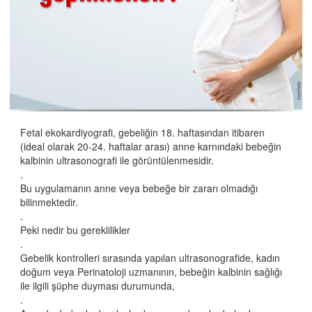
Çocuklarda Çarpıntı Neden Olur?
Çocuklarda Korona Virüs İçin Riskli Kalp Hastalıkları
Hangileridir?
Çocuklarda VSD Ne Zaman Tedavi Edilmeli?
Çocuklarda PDA Ne Zaman Tedavi edilmeli?
Çocuklarda ASD Ne Zamana Tedavi Edilmeli?
Fetal ekokardiyografi, gebeliğin 18. haftasından itibaren
(ideal olarak 20-24. haftalar arası) anne karnındaki bebeğin
Kalp Hastalığı Olan Çocuklarda Synagis Aşısı
kalbinin ultrasonografi ile görüntülenmesidir.
Hangi Gebelere Fetal Ekokardiyografi Yapılmalıdır?
.
Bu uygulamanın anne veya bebeğe bir zararı olmadığı
Kalp Hastalığı Olan Çocuklarda Pnömokok Aşısı
bilinmektedir.
Gerekli midir?
.
Peki nedir bu gereklilikler
Kalp Hastalığı Olan Çocuklarda Grip Aşısı
.
Gebelik kontrolleri sırasında yapılan ultrasonografide, kadın
Kalp Hastalığı Olan Çocuklarda Beslenme
doğum veya Perinatoloji uzmanının, bebeğin kalbinin sağlığı
Çocuklarda Hipertansiyon Neden Olur?
ile ilgili şüphe duyması durumunda,
.
Çocuklarda Göğüs Ağrısı Neden Olur?